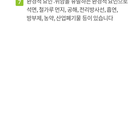
환경적 요인 :위암을 유발하는 환경적 요인으로
석면, 철가루 먼지, 공해, 전리방사선, 흡연,
방부제, 농약, 산업폐기물 등이 있습니다
위암의 치료
내시경을 이용한 내시경 점막하절제술
림프절 전이 가능성이 매우 낮을 것이라 판단되는
조기 위암의 경우에는 내시경을 통하여 올가미나
내시경 칼로 위암 조직을 절제 후 제거함으로써 조기
위암을 치료합니다.