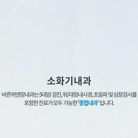
소화기내과
바른위앤장내과는 5대암 검진, 위/대장내시경, 초음파 및 심장검사를
포함한 진료가 모두 가능한
'종합내과'
입니다.