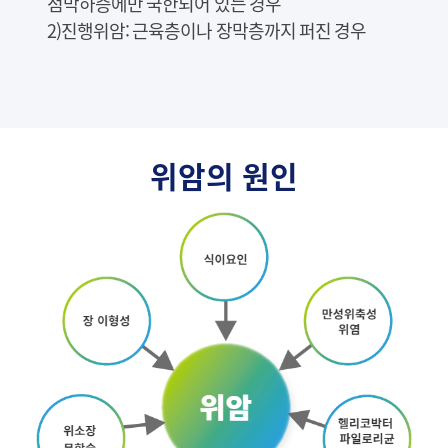
점막하층에만 국한되어 있는 경우
2)진행위암: 근육층이나 장막층까지 퍼진 경우
위암의 원인