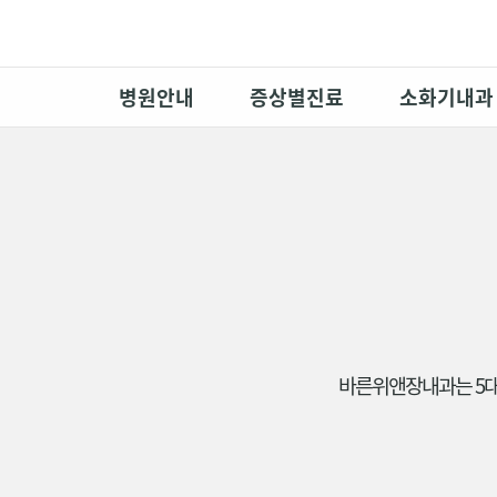
병원안내
증상별진료
소화기내과
바른위앤장내과는 5대암