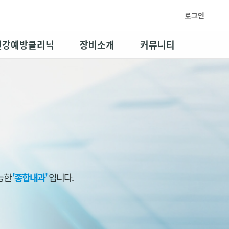
로그인
건강예방클리닉
장비소개
커뮤니티
가능한
'종합내과'
입니다.