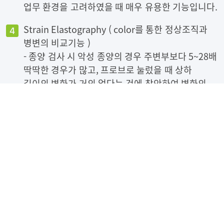
업무 환경을 고려하였을 때 매우 유용한 기능입니다.
Strain Elastography ( color를 통한 정상조직과
병변의 비교기능 )
- 종양 검사 시 악성 종양의 경우 주변부보다 5~28배
딱딱한 경우가 많고, 프로브로 눌렀을 때 상하
길이의 변화가 거의 없다는 것에 착안하여 변화의
정도를 color로 표현해 주는 기능입니다. 조직에
가볍게 manual compression하여, 수직 방향으로
변하는 정도를 color로 표현해 주어, 의심 부위와
주변의 정상 조직의 비교를 통한 상대적 경화 수치를
보여줌으로써, 정량적인 평가가 가능합니다.
Shearwave Elastography ( 최신기술을 통한
횡파의 속도를 측정기능 )
- 수직 방향으로 입사 시켜 반사되어 돌아오는
beam data를 분석하는 일반적인 진단 초음파