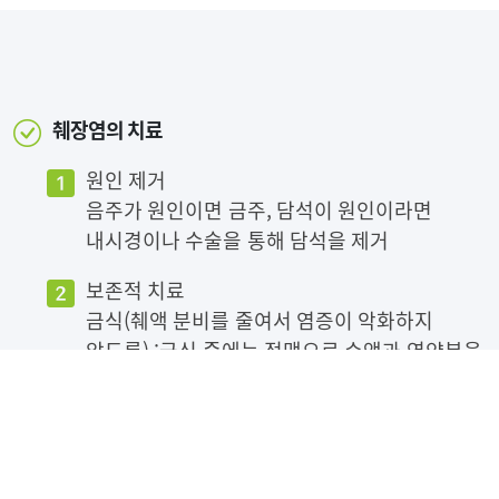
췌장염의 치료
원인 제거
음주가 원인이면 금주, 담석이 원인이라면
내시경이나 수술을 통해 담석을 제거
보존적 치료
금식(췌액 분비를 줄여서 염증이 악화하지
않도록) :금식 중에는 정맥으로 수액과 영양분을
공급 통증을 줄이기 위해 진통제 및 소화효소를
돕는 약제를 병행하기도 함
예방하기 위해서는 금주가 가장 중요,
담석증으로 진단을 받았을 때는 주기적으로