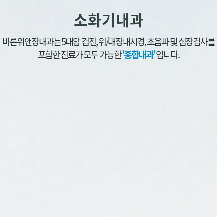
소화기내과
바른위앤장내과는 5대암 검진, 위/대장내시경, 초음파 및 심장검사를
포함한 진료가 모두 가능한
'종합내과'
입니다.